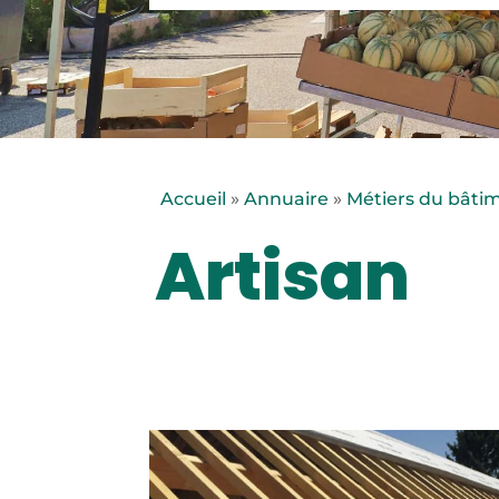
Accueil
»
Annuaire
»
Métiers du bâti
Artisan