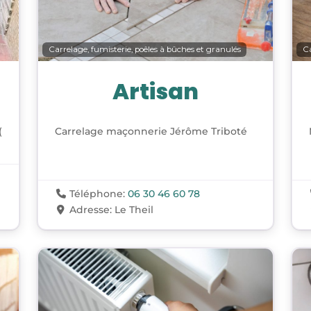
Carrelage, fumisterie, poêles à bûches et granulés
Ca
Artisan
(
Carrelage maçonnerie Jérôme Triboté
Téléphone:
06 30 46 60 78
Adresse:
Le Theil