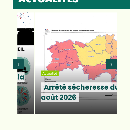
‹
›
Actualité
la
Arrêté sécheresse du 5
août 2026