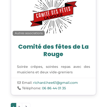
Autres associations
Comité des fêtes de La
Rouge
Soirée crêpes, soirées repas avec des
musiciens et deux vide-greniers
Email:
richard.hee61
@
gmail.com
Téléphone:
06 86 44 01 35
Posts navigation