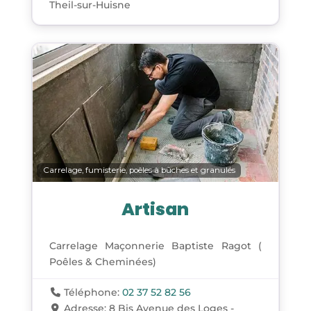
Theil-sur-Huisne
Carrelage, fumisterie, poêles à bûches et granulés
Artisan
Carrelage Maçonnerie Baptiste Ragot (
Poêles & Cheminées)
Téléphone:
02 37 52 82 56
Adresse:
8 Bis Avenue des Loges -