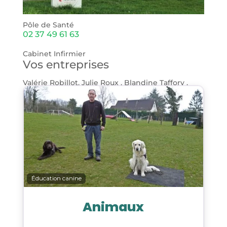
Pôle de Santé
02 37 49 61 63
Cabinet Infirmier
Vos entreprises
Valérie Robillot, Julie Roux , Blandine Taffory ,
Cindy Ozan
Éducation canine
Animaux
CONTACT